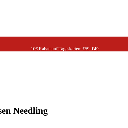
10€ Rabatt auf Tageskarten:
€59
€49
sen Needling