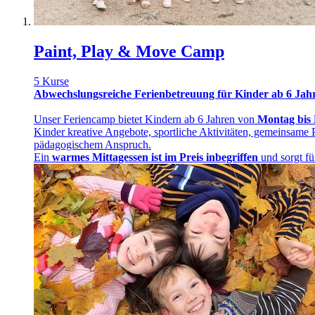
Paint, Play & Move Camp
5 Kurse
Abwechslungsreiche Ferienbetreuung für Kinder ab 6 Jah
Unser Feriencamp bietet Kindern ab 6 Jahren von
Montag bis 
Kinder kreative Angebote, sportliche Aktivitäten, gemeinsame P
pädagogischem Anspruch.
Ein
warmes Mittagessen ist im Preis inbegriffen
und sorgt fü