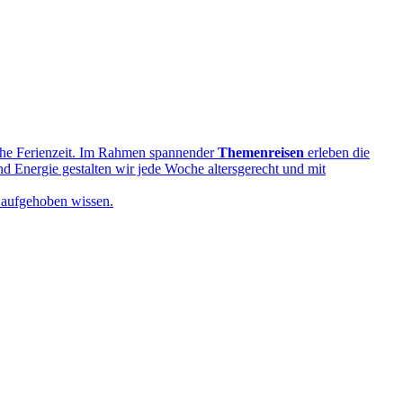
iche Ferienzeit. Im Rahmen spannender
Themenreisen
erleben die
nd Energie gestalten wir jede Woche altersgerecht und mit
s aufgehoben wissen.