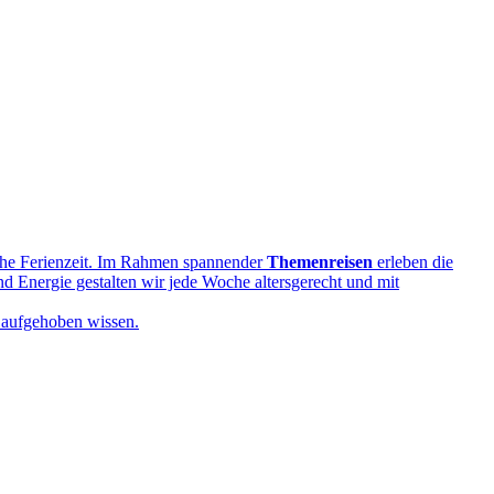
iche Ferienzeit. Im Rahmen spannender
Themenreisen
erleben die
nd Energie gestalten wir jede Woche altersgerecht und mit
s aufgehoben wissen.