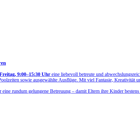
ren
Freitag, 9:00–15:30 Uhr
eine liebevoll betreute und abwechslungsre
oolzeiten sowie ausgewählte Ausflüge. Mit viel Fantasie, Kreativität u
r eine rundum gelungene Betreuung – damit Eltern ihre Kinder besten