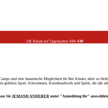
10€ Rabatt auf Tageskarten:
€59
€49
amps sind eine fantastische Möglichkeit für Ihre Kinder, aktiv zu blei
n gehören Sport, Schwimmen, Kunsthandwerk und Spiele, die alle alter
dass Sie
JEMAND ANDERER
unter "Anmeldung für" auswählen