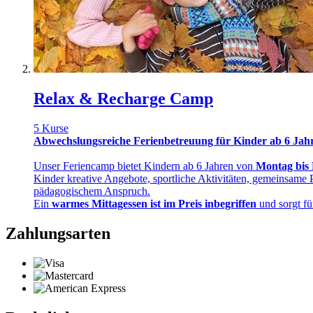
Relax & Recharge Camp
5 Kurse
Abwechslungsreiche Ferienbetreuung für Kinder ab 6 Jah
Unser Feriencamp bietet Kindern ab 6 Jahren von
Montag bis 
Kinder kreative Angebote, sportliche Aktivitäten, gemeinsame P
pädagogischem Anspruch.
Ein
warmes Mittagessen ist im Preis inbegriffen
und sorgt fü
Zahlungsarten